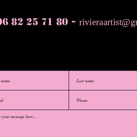
06 82 25 71 80 -
rivieraartist@
act us