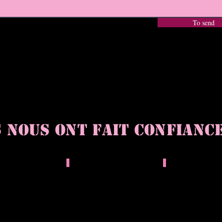
To send
s nous ont fait confiance 
ifornie Cannes
Hyundai
NEGRESCO
nt
Gala
Hotel