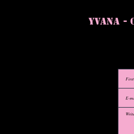
Yvana - 
Cont
SIRET
884 476 037 00012
LICENCE
SPECTACLE